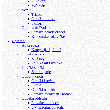
2 Kolesni
Več kolesni
Vozila
Tricikli
Otroška kolesa
Skiroji
Oprema in Dodatki
Otroške čelade
Vroče!
Kolesarske rokavičke
Oprema
Avtosedeži
Kategorija 1, 2 in 3
Otroški vozički
Za Enega
Za Dva ali Dvojčke
Otroški stolčki
Za hranjenje
Otroci na poti
Otroški kovčki
Škatle
Otroški nahrbtniki
Otroške torbice in Dodatki
Otroška oblačila
Plavalne oblekice
UV zaščitna oblačila