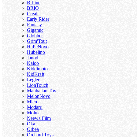
B.Line
BRIO
Creall
Early Rider
Fantasy
Gigamic
Globber
Grim'Tout
HaPe
Novo
Hubelino
Janod
Kaloo
Kiddimoto
KidKraft
Legler
LionTouch
Manhattan Toy
Melon
Novo
Micro
Modarri
Moluk
Neewa Film
Oka
Orbea
Orchard Toys