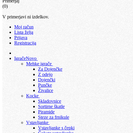
Primerjaj
(0)
V primerjavi ni izdelkov.
Moj račun
Lista želja
Prijava
Registracija
Igrače
Novo
Mehke igrače
Za Dojenčke
Z odejo
Dojenčki
Punčke
Živalice
Kocke
Skladovnice
Sortirne škatle
Piramide
Steze za frnikule
Vstavljanke
Vstavljanke s čepki