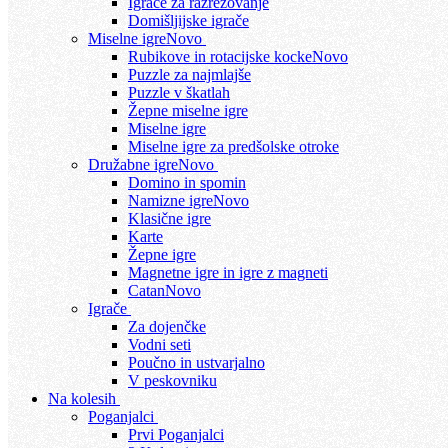
Igrače za razrezovanje
Domišljijske igrače
Miselne igre
Novo
Rubikove in rotacijske kocke
Novo
Puzzle za najmlajše
Puzzle v škatlah
Žepne miselne igre
Miselne igre
Miselne igre za predšolske otroke
Družabne igre
Novo
Domino in spomin
Namizne igre
Novo
Klasične igre
Karte
Žepne igre
Magnetne igre in igre z magneti
Catan
Novo
Igrače
Za dojenčke
Vodni seti
Poučno in ustvarjalno
V peskovniku
Na kolesih
Poganjalci
Prvi Poganjalci