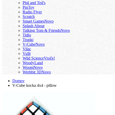
Phil and Ted's
PinToy
Radio Flyer
Scratch
Smart Games
Novo
Splash About
Talking Tom & Friends
Novo
Tidlo
Trunki
V-Cube
Novo
Vilac
Vulli
Wild Science
Vroče!
WoodyLand
Woom
Novo
Wrebbit 3D
Novo
Domov
V-Cube kocka 4x4 - pillow