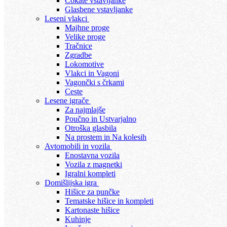
Čokate vstavljanke
Glasbene vstavljanke
Leseni vlakci
Majhne proge
Velike proge
Tračnice
Zgradbe
Lokomotive
Vlakci in Vagoni
Vagončki s črkami
Ceste
Lesene igrače
Za najmlajše
Poučno in Ustvarjalno
Otroška glasbila
Na prostem in Na kolesih
Avtomobili in vozila
Enostavna vozila
Vozila z magnetki
Igralni kompleti
Domišlijska igra
Hišice za punčke
Tematske hišice in kompleti
Kartonaste hišice
Kuhinje