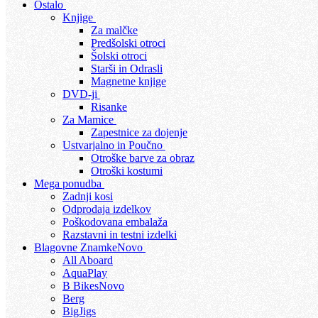
Ostalo
Knjige
Za malčke
Predšolski otroci
Šolski otroci
Starši in Odrasli
Magnetne knjige
DVD-ji
Risanke
Za Mamice
Zapestnice za dojenje
Ustvarjalno in Poučno
Otroške barve za obraz
Otroški kostumi
Mega ponudba
Zadnji kosi
Odprodaja izdelkov
Poškodovana embalaža
Razstavni in testni izdelki
Blagovne Znamke
Novo
All Aboard
AquaPlay
B Bikes
Novo
Berg
BigJigs