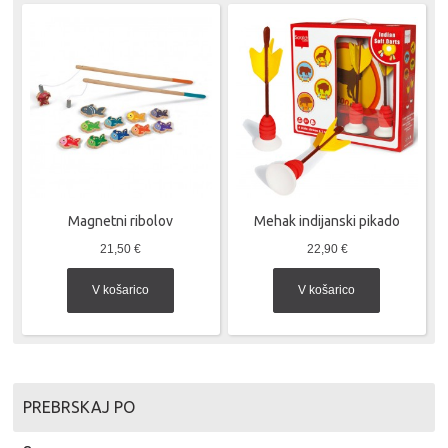
Magnetni ribolov
Mehak indijanski pikado
21,50 €
22,90 €
V košarico
V košarico
PREBRSKAJ PO