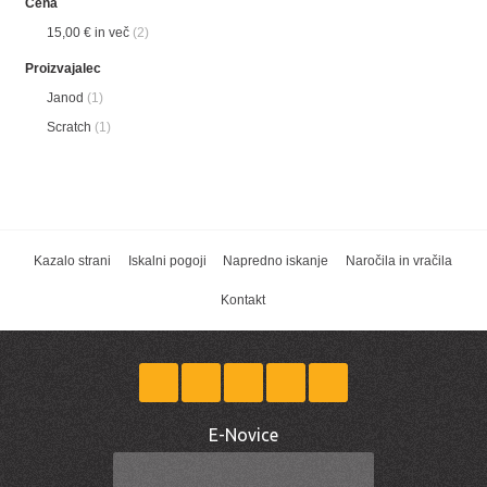
Cena
15,00 €
in več
(2)
Proizvajalec
Janod
(1)
Scratch
(1)
Kazalo strani
Iskalni pogoji
Napredno iskanje
Naročila in vračila
Kontakt
E-Novice