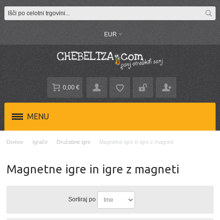
EUR
0,00 €
MENU
Domov
Igrače
Družabne igre
Magnetne igre in igre z magneti
Magnetne igre in igre z magneti
Sortiraj po