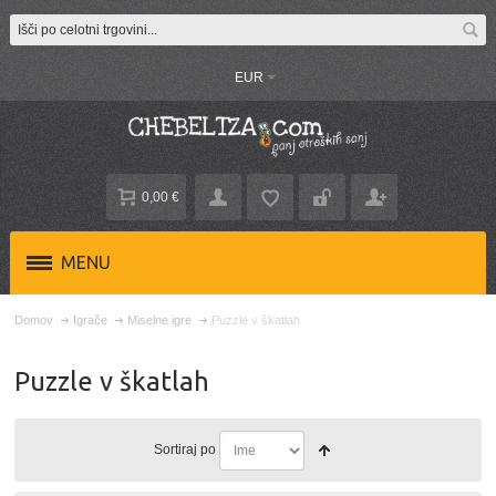
EUR
0,00 €
MENU
Domov
Igrače
Miselne igre
Puzzle v škatlah
Puzzle v škatlah
Sortiraj po