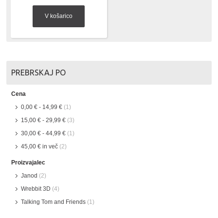
V košarico
PREBRSKAJ PO
Cena
0,00 €
-
14,99 €
(1)
15,00 €
-
29,99 €
(3)
30,00 €
-
44,99 €
(1)
45,00 €
in več
(2)
Proizvajalec
Janod
(2)
Wrebbit 3D
(4)
Talking Tom and Friends
(1)