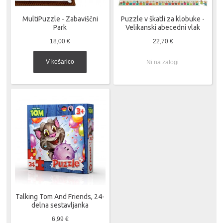
MultiPuzzle - Zabaviščni
Puzzle v škatli za klobuke -
Park
Velikanski abecedni vlak
18,00 €
22,70 €
V košarico
Ni na zalogi
Talking Tom And Friends, 24-
delna sestavljanka
6,99 €