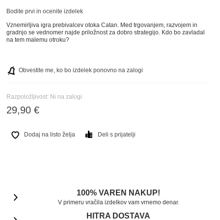
Bodite prvi in ocenite izdelek
Vznemirljiva igra prebivalcev otoka Catan. Med trgovanjem, razvojem in
gradnjo se vednomer najde priložnost za dobro strategijo. Kdo bo zavladal
na tem malemu otroku?
Obvestite me, ko bo izdelek ponovno na zalogi
Razpoložljivost:
Ni na zalogi
29,90 €
Dodaj na listo želja
Deli s prijatelji
100% VAREN NAKUP!
V primeru vračila izdelkov vam vrnemo denar.
HITRA DOSTAVA