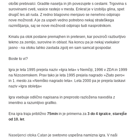
otoški prebivalci. Gradite naselja in jih povezujete s cestami. Trgovina s
surovinami cveti, vasice rastejo v mesta. Enkrat je v izobilju glina, spet
drugič les ali ruda. Z redno blagovno menjavo se nenehno odpirajo
nove možnosti. A je za uspeh vedno potrebno nekaj strateškega
razmišljanja, saj se nove možnosti odpirajo tudi nasprotnikom.
Kmalu pa otok postane premajhen in pretesen, kar povzroči razburljivo
tekmo za zemljo, surovine in oblast. Na koncu pa je nekaj vsekakor
jasno - na otoku lahko zavlada zgolj en sam samcat gospodar.
Boste to vi?
Igra je leta 1995 prejela naziv »Igra leta« v Nemčiji, 1996 v ZDA in 1999
na Nizozemskem. Prav tako je leta 1995 prejela nagrado »Zlato pero«
in 1. mesto za »Nemško nagrado leta«. Leta 2000 pa je prejela laskavi
naziv »Igra stoletja«
Igra vsebuje odlično napisana in preprosto razložena navodila z
imenitno a razumljivo grafiko.
Ena igra traja približno
75min
in je primerna za
3 do 4 igralce
,
starejše
od 10. let
.
Naseljenci otoka Catan
je svetovno uspešna namizna igra. V naši