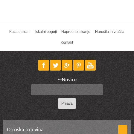
Kazalo strani
Iskalni pogoji
Napredno iskanje
Naročila in vračila
Kontakt
E-Novice
Prijava
Otroška trgovina