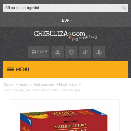
EUR
0,00 €
MENU
Domov
Igrače
Družabne igre
Klasične igre
Družabna igra, Naseljenci otoka Catan (osnovna igra)