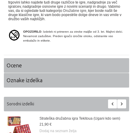
trgovini lahko najdete tudi druge različice te igre, nadgradnje za več
igralcev, nadgradnje osnovne igre z novimi scenariji in drugo. Vabimo
vas, da si ogledate tudi kategorijo
Družabne igre
, kjer boste našli še
druge klasične igre, ki vam bodo popestrile dolge dneve in vas vrnile v
družbo vaših najbližjih.
OPOZORILO:
Izdelek ni primeren za otroke maljše od 3. let. Majhni delci.
Nevarnost zadušitve. Preden igračo izročite otroku, odstranite vso
embalažo in etikete.
Ocene
Oznake izdelka
Sorodni izdelki
Strateška družabna igra Tekitoua (Ugani kdo sem)
21,90 €
Dodaj na seznam želja