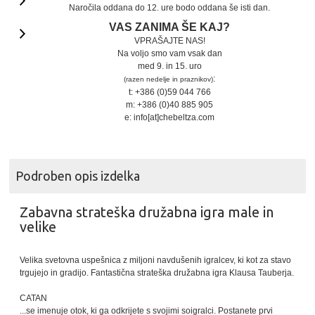
Naročila oddana do 12. ure bodo oddana še isti dan.
VAS ZANIMA ŠE KAJ?
VPRAŠAJTE NAS!
Na voljo smo vam vsak dan
med 9. in 15. uro
:
(razen nedelje in praznikov)
t: +386 (0)59 044 766
m: +386 (0)40 885 905
e: info[at]chebeltza.com
Podroben opis izdelka
Zabavna strateška družabna igra male in
velike
Velika svetovna uspešnica z miljoni navdušenih igralcev, ki kot za stavo
trgujejo in gradijo. Fantastična strateška družabna igra Klausa Tauberja.
CATAN
...se imenuje otok, ki ga odkrijete s svojimi soigralci. Postanete prvi