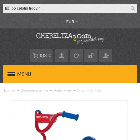
EUR
0,00 €
MENU
Domov
Blagovne Znamke
Radio Flyer
Grow 'n Go kolo