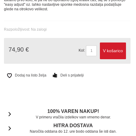
Idealno prvo kolo, ki pa ne bo uporabno zgolj kratek čas, saj se s pomočjo
"easy adjust" oz. lahko nastavljive sponke medosna razdalja podaljšuje
glede na otrokovo velikost.
Razpoložljivost:
Na zalogi
74,90 €
V košarico
Kol:
Dodaj na listo želja
Deli s prijatelji
100% VAREN NAKUP!
V primeru vračila izdelkov vam vrnemo denar.
HITRA DOSTAVA
Naročila oddana do 12. ure bodo oddana še isti dan.