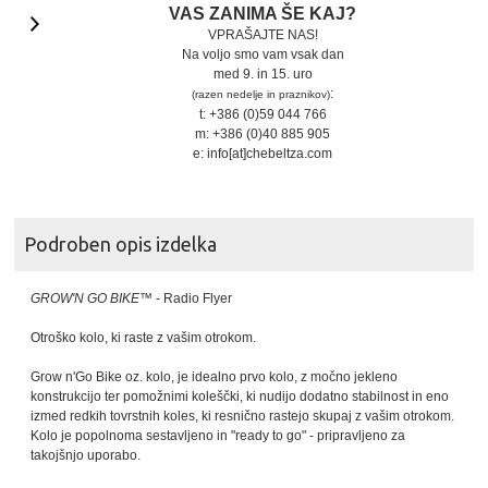
VAS ZANIMA ŠE KAJ?
VPRAŠAJTE NAS!
Na voljo smo vam vsak dan
med 9. in 15. uro
:
(razen nedelje in praznikov)
t: +386 (0)59 044 766
m: +386 (0)40 885 905
e: info[at]chebeltza.com
Podroben opis izdelka
GROW'N GO BIKE™
- Radio Flyer
Otroško kolo, ki raste z vašim otrokom.
Grow n'Go Bike oz. kolo, je idealno prvo kolo, z močno jekleno
konstrukcijo ter pomožnimi koleščki, ki nudijo dodatno stabilnost in eno
izmed redkih tovrstnih koles, ki resnično rastejo skupaj z vašim otrokom.
Kolo je popolnoma sestavljeno in "ready to go" - pripravljeno za
takojšnjo uporabo.