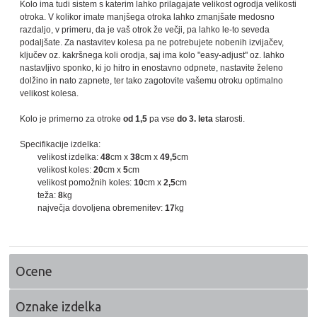
Kolo ima tudi sistem s katerim lahko prilagajate velikost ogrodja velikosti
otroka. V kolikor imate manjšega otroka lahko zmanjšate medosno
razdaljo, v primeru, da je vaš otrok že večji, pa lahko le-to seveda
podaljšate. Za nastavitev kolesa pa ne potrebujete nobenih izvijačev,
ključev oz. kakršnega koli orodja, saj ima kolo "easy-adjust" oz. lahko
nastavljivo sponko, ki jo hitro in enostavno odpnete, nastavite želeno
dolžino in nato zapnete, ter tako zagotovite vašemu otroku optimalno
velikost kolesa.
Kolo je primerno za otroke
od 1,5
pa vse
do 3. leta
starosti.
Specifikacije izdelka:
velikost izdelka:
48
cm x
38
cm x
49,5
cm
velikost koles:
20
cm x
5
cm
velikost pomožnih koles:
10
cm x
2,5
cm
teža:
8
kg
največja dovoljena obremenitev:
17
kg
Ocene
Oznake izdelka