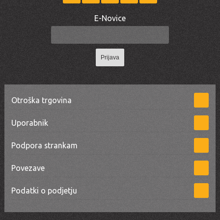
E-Novice
Prijava
Otroška trgovina
Uporabnik
Podpora strankam
Povezave
Podatki o podjetju