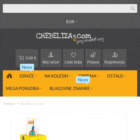
EUR
0,00 €
Moj račun
Lista želja
Prijava
Registracija
Novo
IGRAČE
NA KOLESIH
OPREMA
OSTALO
Novo
MEGA PONUDBA
BLAGOVNE ZNAMKE
Domov
MultiKub Cirkus