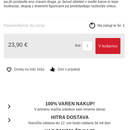
pa jih postavite eno zraven druge, je Janod oblekel v svetle barve in lepe
ilustracije, skupaj z lesenimi figuricami pa predstavljajo razburljiv cirkus.
Razpoložljivost:
Na zalogi
Na zalogi le še:
1
23,90 €
V košarico
Kol:
Dodaj na listo želja
Deli s prijatelji
100% VAREN NAKUP!
V primeru vračila izdelkov vam vrnemo denar.
HITRA DOSTAVA
Naročila oddana do 12. ure bodo oddana še isti dan.