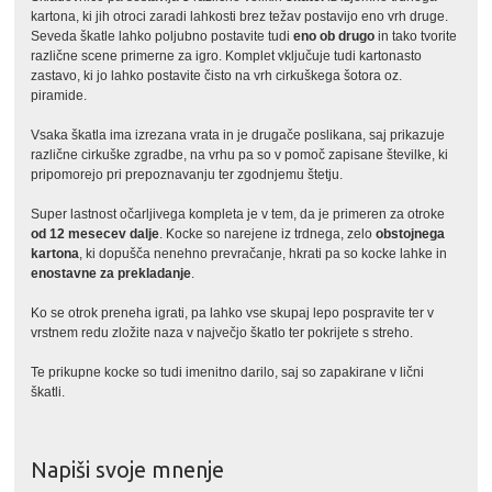
kartona, ki jih otroci zaradi lahkosti brez težav postavijo eno vrh druge.
Seveda škatle lahko poljubno postavite tudi
eno ob drugo
in tako tvorite
različne scene primerne za igro. Komplet vključuje tudi kartonasto
zastavo, ki jo lahko postavite čisto na vrh cirkuškega šotora oz.
piramide.
Vsaka škatla ima izrezana vrata in je drugače poslikana, saj prikazuje
različne cirkuške zgradbe, na vrhu pa so v pomoč zapisane številke, ki
pripomorejo pri prepoznavanju ter zgodnjemu štetju.
Super lastnost očarljivega kompleta je v tem, da je primeren za otroke
od 12 mesecev dalje
. Kocke so narejene iz trdnega, zelo
obstojnega
kartona
, ki dopušča nenehno prevračanje, hkrati pa so kocke lahke in
enostavne za prekladanje
.
Ko se otrok preneha igrati, pa lahko vse skupaj lepo pospravite ter v
vrstnem redu zložite naza v največjo škatlo ter pokrijete s streho.
Te prikupne kocke so tudi imenitno darilo, saj so zapakirane v lični
škatli.
Napiši svoje mnenje