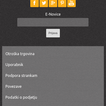
E-Novice
Prijava
Otroška trgovina
Uporabnik
Podpora strankam
Povezave
Podatki o podjetju