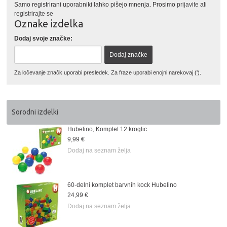
Samo registrirani uporabniki lahko pišejo mnenja. Prosimo
prijavite
ali
registrirajte se
Oznake izdelka
Dodaj svoje značke:
Dodaj značke
Za ločevanje značk uporabi presledek. Za fraze uporabi enojni narekovaj (').
Sorodni izdelki
Hubelino, Komplet 12 kroglic
9,99 €
Dodaj na seznam želja
60-delni komplet barvnih kock Hubelino
24,99 €
Dodaj na seznam želja