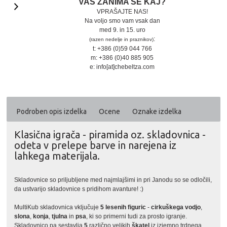
VAS ZANIMA ŠE KAJ?
VPRAŠAJTE NAS!
Na voljo smo vam vsak dan
med 9. in 15. uro
:
(razen nedelje in praznikov)
t: +386 (0)59 044 766
m: +386 (0)40 885 905
e: info[at]chebeltza.com
Podroben opis izdelka
Ocene
Oznake izdelka
Klasična igrača - piramida oz. skladovnica -
odeta v prelepe barve in narejena iz
lahkega materijala.
Skladovnice so priljubljene med najmlajšimi in pri Janodu so se odločili,
da ustvarijo skladovnice s pridihom avanture! :)
MultiKub skladovnica vključuje
5 lesenih figuric
-
cirkuškega vodjo
,
slona
,
konja
,
tjulna
in
psa
, ki so primerni tudi za prosto igranje.
Skladovnico pa sestavlja
5
različno velikih
škatel
iz izjemno trdnega